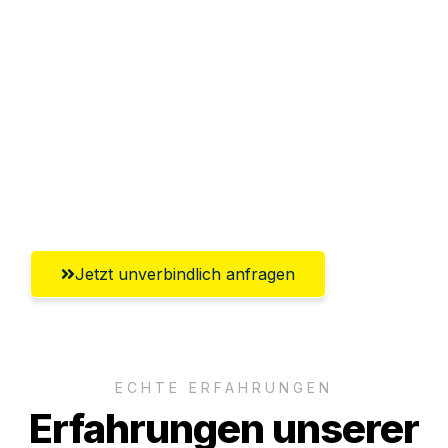
Sparen Sie bis zu 100€ bei Anfrage
Abwicklung innerhalb von 24 Stunden
Versichert bis zu 7.500€
Ggf. komplette Zollabwicklung inklusive
Umfassender Kundensupport aus
Paderborn
Jetzt unverbindlich anfragen
ECHTE ERFAHRUNGEN
Erfahrungen unserer