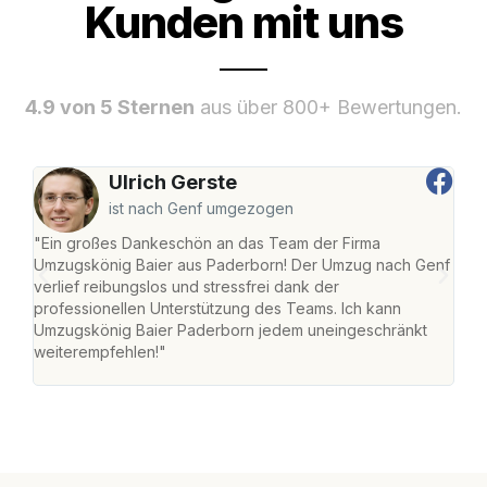
Kunden mit uns
4.9 von 5 Sternen
aus über 800+ Bewertungen.
Ulrich Gerste
ist nach Genf umgezogen
"Ein großes Dankeschön an das Team der Firma
"Di
Umzugskönig Baier aus Paderborn! Der Umzug nach Genf
mei
verlief reibungslos und stressfrei dank der
Team
professionellen Unterstützung des Teams. Ich kann
habe
Umzugskönig Baier Paderborn jedem uneingeschränkt
an m
weiterempfehlen!"
groß