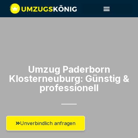
Umzug Paderborn​
Klosterneuburg: Günstig &
professionell​
Unverbindlich anfragen