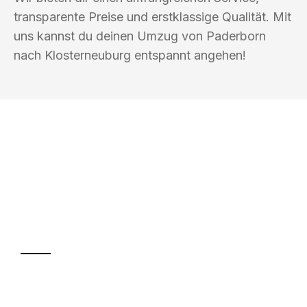
transparente Preise und erstklassige Qualität. Mit
uns kannst du deinen Umzug von Paderborn
nach Klosterneuburg entspannt angehen!
UMZUGSKÖNIG BAIER PADERBORN
Ihr Umzug oder
Transport
Sparen Sie bis zu 100€ bei Anfrage
Abwicklung innerhalb von 24 Stunden