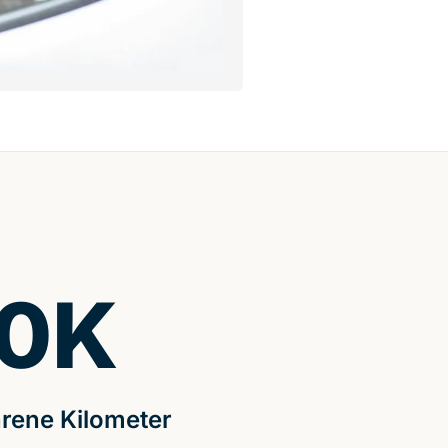
0
K
rene Kilometer