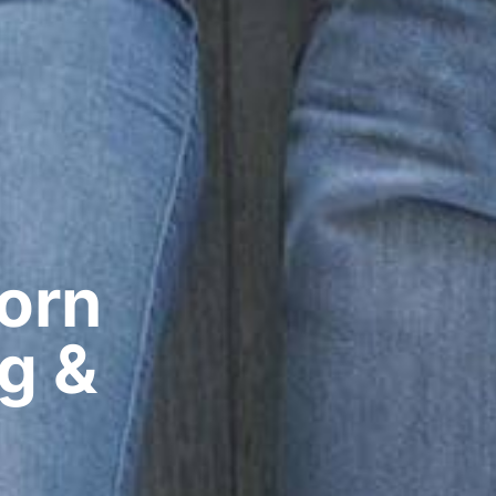
rn​
g &