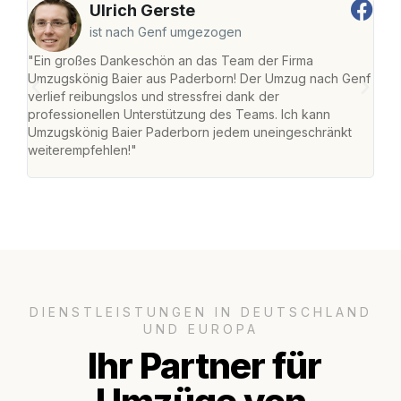
Ulrich Gerste
ist nach Genf umgezogen
"Ein großes Dankeschön an das Team der Firma
"Di
Umzugskönig Baier aus Paderborn! Der Umzug nach Genf
mei
verlief reibungslos und stressfrei dank der
Team
professionellen Unterstützung des Teams. Ich kann
habe
Umzugskönig Baier Paderborn jedem uneingeschränkt
an m
weiterempfehlen!"
groß
DIENSTLEISTUNGEN IN DEUTSCHLAND
UND EUROPA
Ihr Partner für