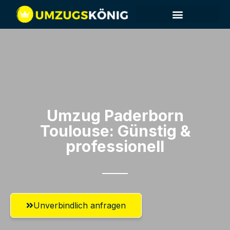
Umzug Paderborn​
Toulouse: Günstig &
professionell​
Unverbindlich anfragen