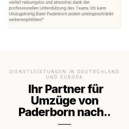
verlief reibungslos und stressfrei dank der
Team
professionellen Unterstützung des Teams. Ich kann
habe
Umzugskönig Baier Paderborn jedem uneingeschränkt
an m
weiterempfehlen!"
groß
DIENSTLEISTUNGEN IN DEUTSCHLAND
UND EUROPA
Ihr Partner für
Umzüge von
Paderborn nach..