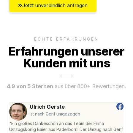
Jetzt unverbindlich anfragen
ECHTE ERFAHRUNGEN
Erfahrungen unserer
Kunden mit uns
4.9 von 5 Sternen
aus über 800+ Bewertungen.
Ulrich Gerste
ist nach Genf umgezogen
"Ein großes Dankeschön an das Team der Firma
"Di
Umzugskönig Baier aus Paderborn! Der Umzug nach Genf
mei