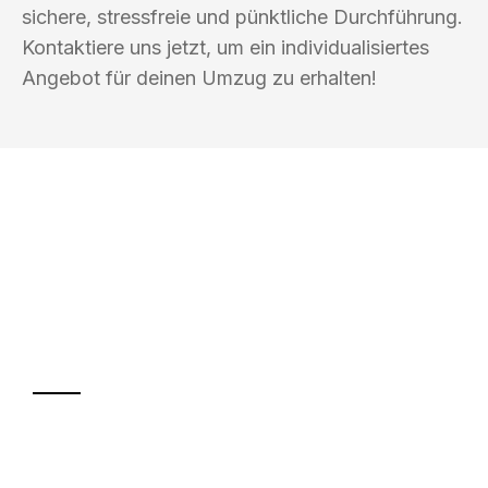
sichere, stressfreie und pünktliche Durchführung.
Kontaktiere uns jetzt, um ein individualisiertes
Angebot für deinen Umzug zu erhalten!
UMZUGSKÖNIG BAIER PADERBORN
Ihr Umzug oder
Transport
Sparen Sie bis zu 100€ bei Anfrage
Abwicklung innerhalb von 24 Stunden