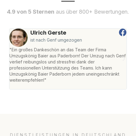
4.9 von 5 Sternen
aus über 800+ Bewertungen.
Ulrich Gerste
ist nach Genf umgezogen
"Ein großes Dankeschön an das Team der Firma
"Di
Umzugskönig Baier aus Paderborn! Der Umzug nach Genf
mei
verlief reibungslos und stressfrei dank der
Team
professionellen Unterstützung des Teams. Ich kann
habe
Umzugskönig Baier Paderborn jedem uneingeschränkt
an m
weiterempfehlen!"
groß
DIENSTLEISTUNGEN IN DEUTSCHLAND