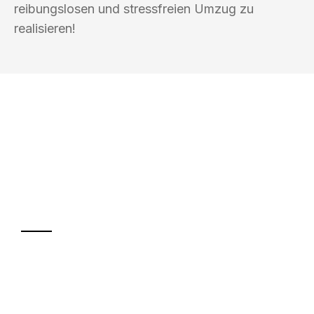
reibungslosen und stressfreien Umzug zu
realisieren!
UMZUGSKÖNIG BAIER PADERBORN
Ihr Umzug oder
Transport
Sparen Sie bis zu 100€ bei Anfrage
Abwicklung innerhalb von 24 Stunden
Versichert bis zu 7.500€