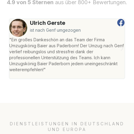
4.9 von 5 Sternen
aus über 800+ Bewertungen.
Ulrich Gerste
ist nach Genf umgezogen
"Ein großes Dankeschön an das Team der Firma
"Di
Umzugskönig Baier aus Paderborn! Der Umzug nach Genf
mei
verlief reibungslos und stressfrei dank der
Team
professionellen Unterstützung des Teams. Ich kann
habe
Umzugskönig Baier Paderborn jedem uneingeschränkt
an m
weiterempfehlen!"
groß
DIENSTLEISTUNGEN IN DEUTSCHLAND
UND EUROPA