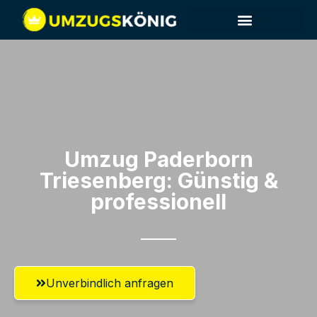
Umzug Paderborn​
Triesenberg: Günstig &
professionell​
Unverbindlich anfragen