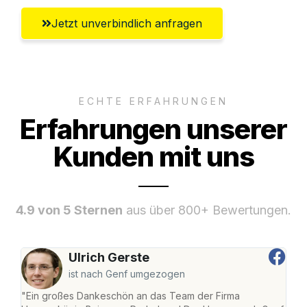
Jetzt unverbindlich anfragen
ECHTE ERFAHRUNGEN
Erfahrungen unserer
Kunden mit uns
4.9 von 5 Sternen
aus über 800+ Bewertungen.
Ulrich Gerste
ist nach Genf umgezogen
"Ein großes Dankeschön an das Team der Firma
"Di