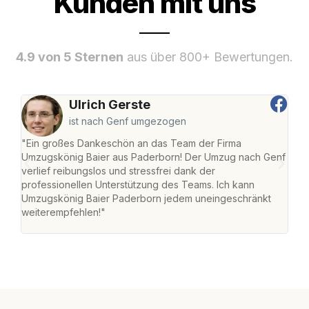
Kunden mit uns
4.9 von 5 Sternen
aus über 800+ Bewertungen.
Ulrich Gerste
ist nach Genf umgezogen
"Ein großes Dankeschön an das Team der Firma
"Di
Umzugskönig Baier aus Paderborn! Der Umzug nach Genf
mei
verlief reibungslos und stressfrei dank der
Team
professionellen Unterstützung des Teams. Ich kann
habe
Umzugskönig Baier Paderborn jedem uneingeschränkt
an m
weiterempfehlen!"
groß