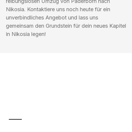
reibungslosen Umzug von Paderborn nach
Nikosia. Kontaktiere uns noch heute für ein
unverbindliches Angebot und lass uns
gemeinsam den Grundstein für dein neues Kapitel
in Nikosia legen!
UMZUGSKÖNIG BAIER PADERBORN
Ihr Umzug oder
Transport
Sparen Sie bis zu 100€ bei Anfrage