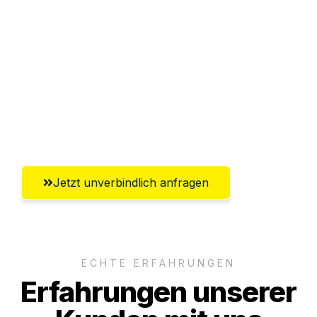
Abwicklung innerhalb von 24 Stunden
Versichert bis zu 7.500€
Ggf. komplette Zollabwicklung inklusive
Umfassender Kundensupport aus
Paderborn
Jetzt unverbindlich anfragen
ECHTE ERFAHRUNGEN
Erfahrungen unserer