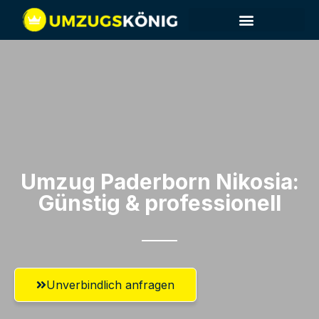
Umzug Paderborn​ Nikosia:
Günstig & professionell​
Unverbindlich anfragen