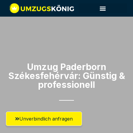
Umzug Paderborn​
Székesfehérvár: Günstig &
professionell​
Unverbindlich anfragen