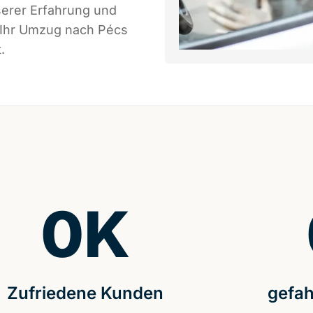
serer Erfahrung und
s Ihr Umzug nach Pécs
.
0
K
Zufriedene Kunden
gefah