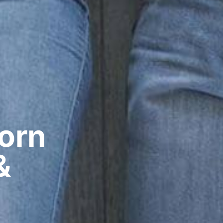
rn​
&