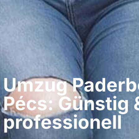
Umzug Paderbo
Pécs: Günstig 
professionell​