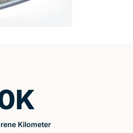
0
K
rene Kilometer