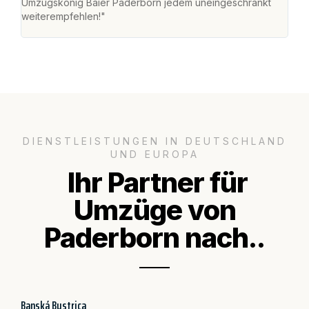
Umzugskönig Baier Paderborn jedem uneingeschränkt
an m
weiterempfehlen!"
groß
DIENSTLEISTUNGEN IN DEUTSCHLAND
UND EUROPA
Ihr Partner für
Umzüge von
Paderborn nach..
Banská Bystrica