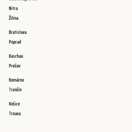
Nitra
Žilina
Bratislava
Poprad
Kaschau
Prešov
Komárno
Trenčín
Košice
Trnava