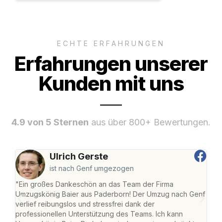
ECHTE ERFAHRUNGEN
Erfahrungen unserer
Kunden mit uns
4.9 von 5 Sternen
aus über 800+ Bewertungen.
Ulrich Gerste
ist nach Genf umgezogen
"Ein großes Dankeschön an das Team der Firma
"Di
Umzugskönig Baier aus Paderborn! Der Umzug nach Genf
mei
verlief reibungslos und stressfrei dank der
Team
professionellen Unterstützung des Teams. Ich kann
habe