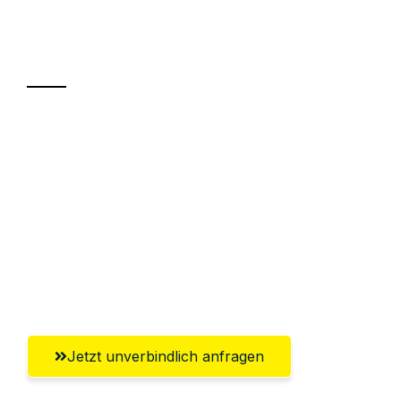
Ihr Umzug oder
Transport
Sparen Sie bis zu 100€ bei Anfrage
Abwicklung innerhalb von 24 Stunden
Versichert bis zu 7.500€
Ggf. komplette Zollabwicklung inklusive
Umfassender Kundensupport aus
Paderborn
Jetzt unverbindlich anfragen