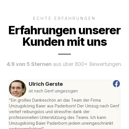
ECHTE ERFAHRUNGEN
Erfahrungen unserer
Kunden mit uns
4.9 von 5 Sternen
aus über 800+ Bewertungen.
Ulrich Gerste
ist nach Genf umgezogen
"Ein großes Dankeschön an das Team der Firma
"Di
Umzugskönig Baier aus Paderborn! Der Umzug nach Genf
mei
verlief reibungslos und stressfrei dank der
Team
professionellen Unterstützung des Teams. Ich kann
habe
Umzugskönig Baier Paderborn jedem uneingeschränkt
an m
weiterempfehlen!"
groß