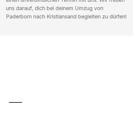
uns darauf, dich bei deinem Umzug von
Paderborn nach Kristiansand begleiten zu dürfen!
UMZUGSKÖNIG BAIER PADERBORN
Ihr Umzug oder
Transport
Sparen Sie bis zu 100€ bei Anfrage
Abwicklung innerhalb von 24 Stunden