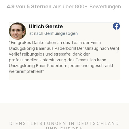
4.9 von 5 Sternen
aus über 800+ Bewertungen.
Ulrich Gerste
ist nach Genf umgezogen
"Ein großes Dankeschön an das Team der Firma
"Di
Umzugskönig Baier aus Paderborn! Der Umzug nach Genf
mei
verlief reibungslos und stressfrei dank der
Team
professionellen Unterstützung des Teams. Ich kann
habe
Umzugskönig Baier Paderborn jedem uneingeschränkt
an m
weiterempfehlen!"
groß
DIENSTLEISTUNGEN IN DEUTSCHLAND
UND EUROPA