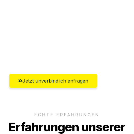
Sparen Sie bis zu 100€ bei Anfrage
Abwicklung innerhalb von 24 Stunden
Versichert bis zu 7.500€
Ggf. komplette Zollabwicklung inklusive
Umfassender Kundensupport aus
Paderborn
Jetzt unverbindlich anfragen
ECHTE ERFAHRUNGEN
Erfahrungen unserer