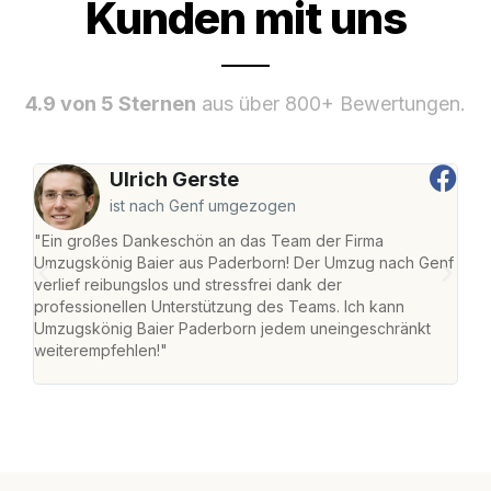
Kunden mit uns
4.9 von 5 Sternen
aus über 800+ Bewertungen.
Ulrich Gerste
ist nach Genf umgezogen
"Ein großes Dankeschön an das Team der Firma
"Di
Umzugskönig Baier aus Paderborn! Der Umzug nach Genf
mei
verlief reibungslos und stressfrei dank der
Team
professionellen Unterstützung des Teams. Ich kann
habe
Umzugskönig Baier Paderborn jedem uneingeschränkt
an m
weiterempfehlen!"
groß