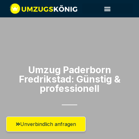
Umzug Paderborn​
Fredrikstad: Günstig &
professionell​
Unverbindlich anfragen