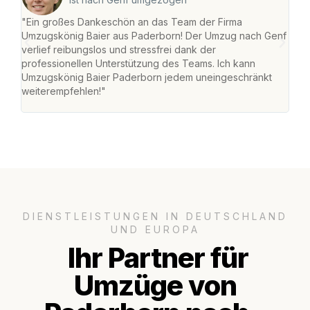
"Ein großes Dankeschön an das Team der Firma
"Di
Umzugskönig Baier aus Paderborn! Der Umzug nach Genf
mei
verlief reibungslos und stressfrei dank der
Team
professionellen Unterstützung des Teams. Ich kann
habe
Umzugskönig Baier Paderborn jedem uneingeschränkt
an m
weiterempfehlen!"
groß
DIENSTLEISTUNGEN IN DEUTSCHLAND
UND EUROPA
Ihr Partner für
Umzüge von