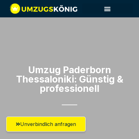
Umzug Paderborn​
Thessaloniki: Günstig &
professionell​
Unverbindlich anfragen