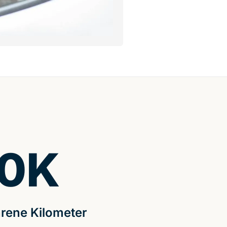
0
K
rene Kilometer