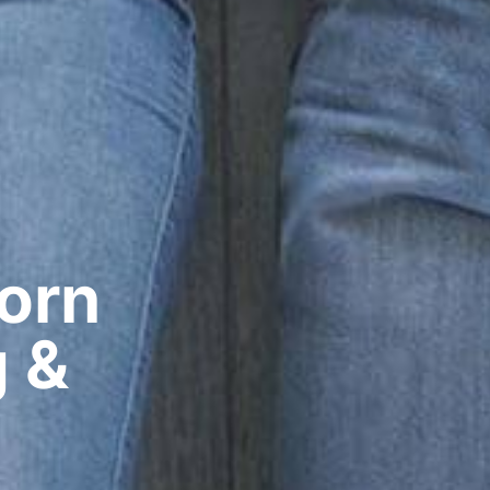
rn​
g &