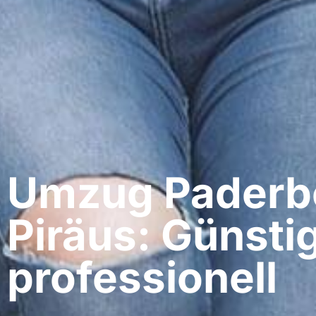
Umzug Paderbo
Piräus: Günsti
professionell​