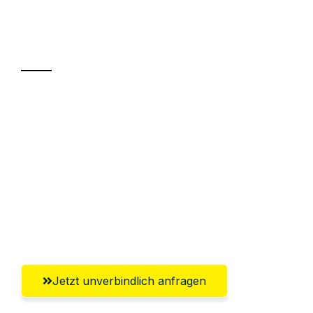
Ihr Umzug oder
Transport
Sparen Sie bis zu 100€ bei Anfrage
Abwicklung innerhalb von 24 Stunden
Versichert bis zu 7.500€
Ggf. komplette Zollabwicklung inklusive
Umfassender Kundensupport aus
Paderborn
Jetzt unverbindlich anfragen