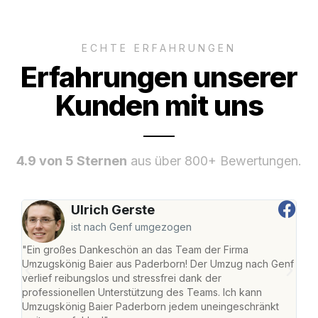
ECHTE ERFAHRUNGEN
Erfahrungen unserer
Kunden mit uns
4.9 von 5 Sternen
aus über 800+ Bewertungen.
Ulrich Gerste
ist nach Genf umgezogen
"Ein großes Dankeschön an das Team der Firma
"Di
Umzugskönig Baier aus Paderborn! Der Umzug nach Genf
mei
verlief reibungslos und stressfrei dank der
Team
professionellen Unterstützung des Teams. Ich kann
habe
Umzugskönig Baier Paderborn jedem uneingeschränkt
an m