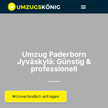
Umzug Paderborn​
Jyväskylä: Günstig &
professionell​
Unverbindlich anfragen