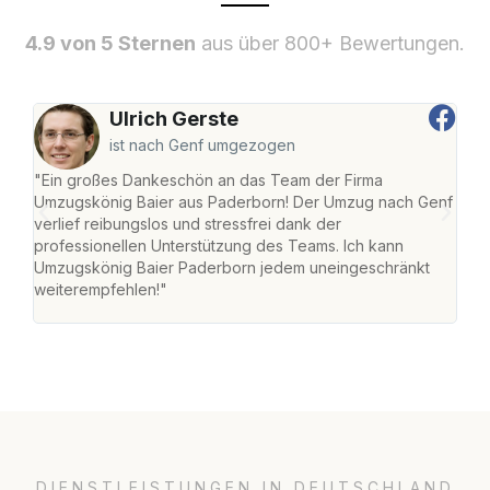
4.9 von 5 Sternen
aus über 800+ Bewertungen.
Ulrich Gerste
ist nach Genf umgezogen
"Ein großes Dankeschön an das Team der Firma
"Di
Umzugskönig Baier aus Paderborn! Der Umzug nach Genf
mei
verlief reibungslos und stressfrei dank der
Team
professionellen Unterstützung des Teams. Ich kann
habe
Umzugskönig Baier Paderborn jedem uneingeschränkt
an m
weiterempfehlen!"
groß
DIENSTLEISTUNGEN IN DEUTSCHLAND