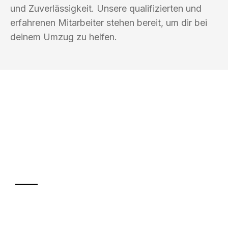
und Zuverlässigkeit. Unsere qualifizierten und
erfahrenen Mitarbeiter stehen bereit, um dir bei
deinem Umzug zu helfen.
UMZUGSKÖNIG BAIER PADERBORN
Ihr Umzug oder
Transport
Sparen Sie bis zu 100€ bei Anfrage
Abwicklung innerhalb von 24 Stunden